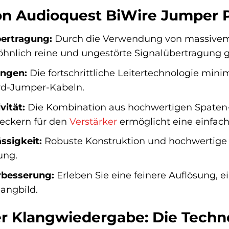
von Audioquest BiWire Jumper
bertragung:
Durch die Verwendung von massivem P
hnlich reine und ungestörte Signalübertragung g
ungen:
Die fortschrittliche Leitertechnologie min
rd-Jumper-Kabeln.
vität:
Die Kombination aus hochwertigen Spaten
eckern für den
Verstärker
ermöglicht eine einfac
ssigkeit:
Robuste Konstruktion und hochwertige M
ung.
rbesserung:
Erleben Sie eine feinere Auflösung, e
angbild.
der Klangwiedergabe: Die Techn