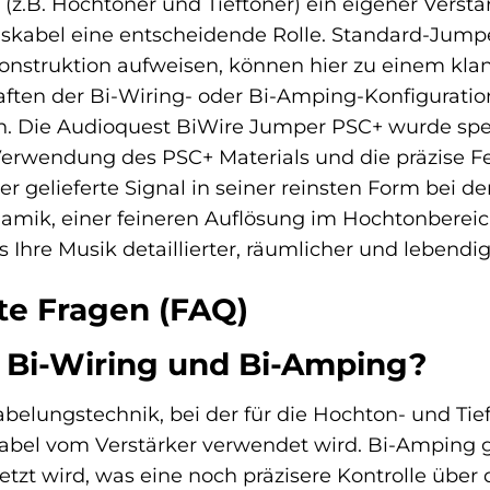
(z.B. Hochtöner und Tieftöner) ein eigener Verst
skabel eine entscheidende Rolle. Standard-Jumper
onstruktion aufweisen, können hier zu einem kla
ten der Bi-Wiring- oder Bi-Amping-Konfiguration
n. Die Audioquest BiWire Jumper PSC+ wurde spez
Verwendung des PSC+ Materials und die präzise Fer
er gelieferte Signal in seiner reinsten Form bei d
amik, einer feineren Auflösung im Hochtonbereic
s Ihre Musik detaillierter, räumlicher und lebendig
lte Fragen (FAQ)
 Bi-Wiring und Bi-Amping?
abelungstechnik, bei der für die Hochton- und Tie
bel vom Verstärker verwendet wird. Bi-Amping ge
tzt wird, was eine noch präzisere Kontrolle über 