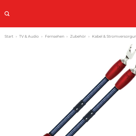
Zum
Inhalt
springen
Start
»
TV & Audio
»
Fernsehen
»
Zubehör
»
Kabel & Stromversorgu