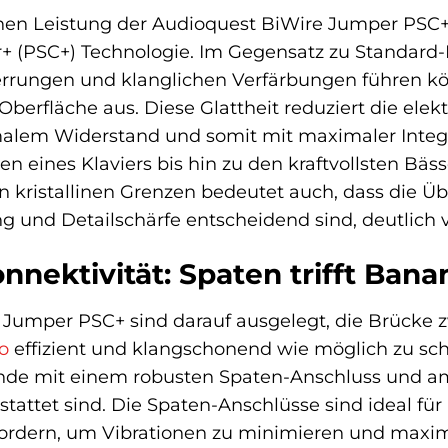
nen Leistung der Audioquest BiWire Jumper PSC+ 
+ (PSC+) Technologie. Im Gegensatz zu Standard-Kup
errungen und klanglichen Verfärbungen führen kö
berfläche aus. Diese Glattheit reduziert die el
alem Widerstand und somit mit maximaler Integri
n eines Klaviers bis hin zu den kraftvollsten Bäss
n kristallinen Grenzen bedeutet auch, dass die Ü
g und Detailschärfe entscheidend sind, deutlich v
nektivität: Spaten trifft Bana
 Jumper PSC+ sind darauf ausgelegt, die Brücke 
o
effizient und klangschonend wie möglich zu sch
Ende mit einem robusten Spaten-Anschluss und am
attet sind. Die Spaten-Anschlüsse sind ideal fü
ordern, um Vibrationen zu minimieren und maxima