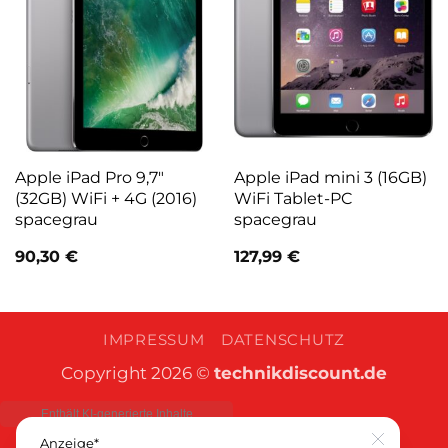
Apple iPad Pro 9,7″
Apple iPad mini 3 (16GB)
(32GB) WiFi + 4G (2016)
WiFi Tablet-PC
spacegrau
spacegrau
90,30
€
127,99
€
IMPRESSUM
DATENSCHUTZ
Copyright 2026 ©
technikdiscount.de
Anzeige*
Close