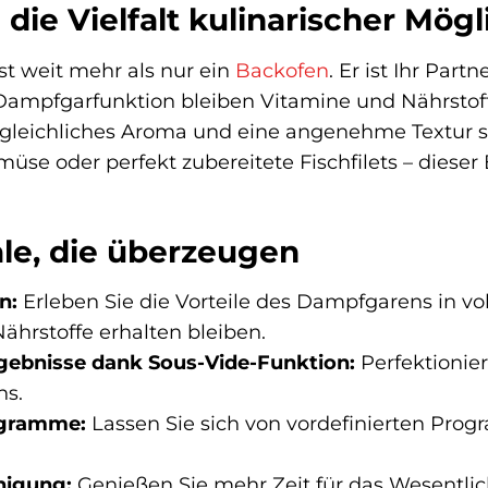
die Vielfalt kulinarischer Mög
t weit mehr als nur ein
Backofen
. Er ist Ihr Par
 Dampfgarfunktion bleiben Vitamine und Nährstof
rgleichliches Aroma und eine angenehme Textur so
se oder perfekt zubereitete Fischfilets – dieser
e, die überzeugen
n:
Erleben Sie die Vorteile des Dampfgarens in v
rstoffe erhalten bleiben.
gebnisse dank Sous-Vide-Funktion:
Perfektionier
ns.
ogramme:
Lassen Sie sich von vordefinierten Prog
nigung:
Genießen Sie mehr Zeit für das Wesentlic