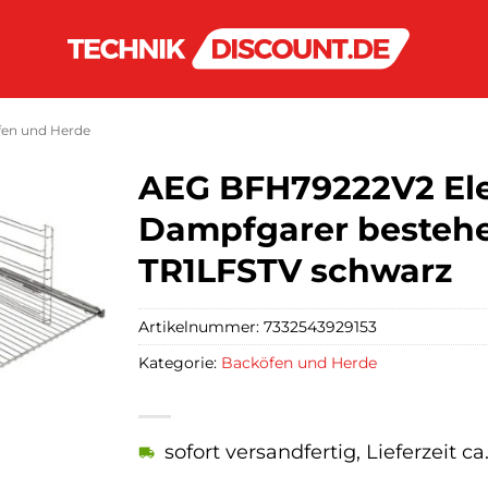
en und Herde
AEG BFH79222V2 Ele
Dampfgarer besteh
TR1LFSTV schwarz
Artikelnummer:
7332543929153
Kategorie:
Backöfen und Herde
sofort versandfertig, Lieferzeit c