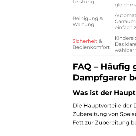
Leistung
gleichmä
Automati
Reinigung &
Garraums
Wartung
einfach 
Kindersi
Sicherheit
&
Das klare
Bedienkomfort
wählbar 
FAQ – Häufig 
Dampfgarer b
Was ist der Haupt
Die Hauptvorteile der
Zubereitung von Speise
Fett zur Zubereitung be