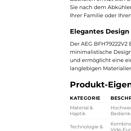
Sie nach dem Abkühle
Ihrer Familie oder Ihr
Elegantes Design t
Der AEG BFH79222V2 El
minimalistische Design
und ermöglicht eine ei
langlebigen Materiali
Produkt-Eigen
KATEGORIE
BESCH
Material &
Hochwert
Haptik
Bedienkn
Kombinat
Technologie &
Vide-Fun