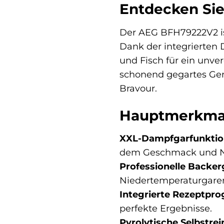
Entdecken Sie 
Der AEG BFH79222V2 is
Dank der integrierten
und Fisch für ein unve
schonend gegartes Gemü
Bravour.
Hauptmerkmal
XXL-Dampfgarfunktio
dem Geschmack und Näh
Professionelle Backer
Niedertemperaturgare
Integrierte Rezeptpr
perfekte Ergebnisse.
Pyrolytische Selbstrei