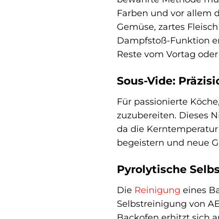
Farben und vor allem d
Gemüse, zartes Fleisch 
Dampfstoß-Funktion er
Reste vom Vortag oder 
Sous-Vide: Präzis
Für passionierte Köche
zuzubereiten. Dieses N
da die Kerntemperatur 
begeistern und neue G
Pyrolytische Selb
Die
Reinigung
eines Ba
Selbstreinigung von AE
Backofen erhitzt sich 