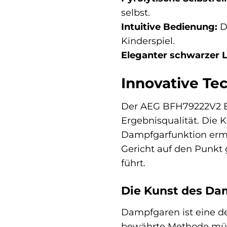
selbst.
Intuitive Bedienung:
D
Kinderspiel.
Eleganter schwarzer 
Innovative Te
Der AEG BFH79222V2 E
Ergebnisqualität. Die 
Dampfgarfunktion ermögl
Gericht auf den Punkt g
führt.
Die Kunst des Da
Dampfgaren ist eine d
bewährte Methode mühe