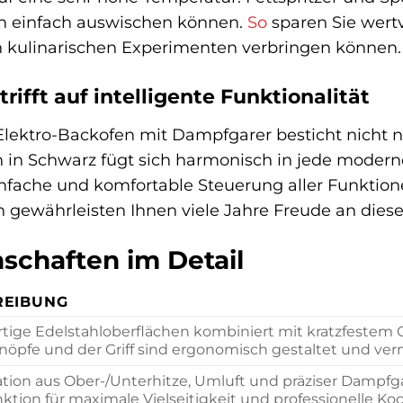
n einfach auswischen können.
So
sparen Sie wertv
en kulinarischen Experimenten verbringen können.
rifft auf intelligente Funktionalität
ektro-Backofen mit Dampfgarer besticht nicht nu
 in Schwarz fügt sich harmonisch in jede moderne 
nfache und komfortable Steuerung aller Funktion
en gewährleisten Ihnen viele Jahre Freude an die
schaften im Detail
REIBUNG
ige Edelstahloberflächen kombiniert mit kratzfestem Gl
öpfe und der Griff sind ergonomisch gestaltet und verm
ion aus Ober-/Unterhitze, Umluft und präziser Dampfg
ktion für maximale Vielseitigkeit und professionelle Ko