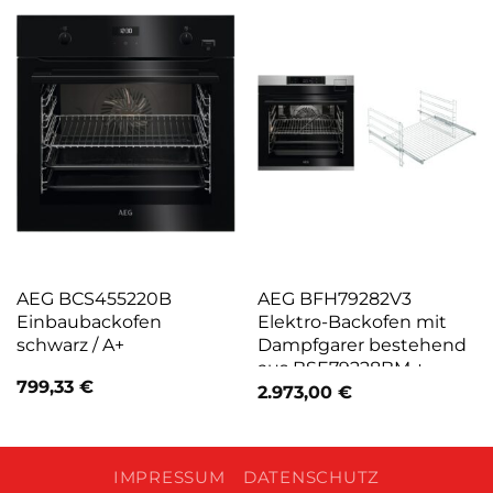
AEG BCS455220B
AEG BFH79282V3
Einbaubackofen
Elektro-Backofen mit
schwarz / A+
Dampfgarer bestehend
aus BSE79228BM +
799,33
€
TR1LFSTV
2.973,00
€
edelstahl/cleansteel
IMPRESSUM
DATENSCHUTZ