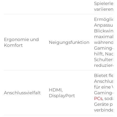
Spielerleb
variierend
Ermöglich
Anpassun
Blickwinke
maximale
Ergonomie und
Neigungsfunktion
während l
Komfort
Gaming-Se
hilft, Nac
Schulterb
reduzieren
Bietet flex
Anschluss
für eine V
HDMI,
Anschlussvielfalt
Gaming-K
DisplayPort
PCs
, sodas
Geräte pr
verbinden