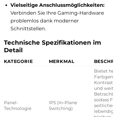
Vielseitige Anschlussmöglichkeiten:
Verbinden Sie Ihre Gaming-Hardware
problemlos dank moderner
Schnittstellen.
Technische Spezifikationen im
Detail
KATEGORIE
MERKMAL
BESCHR
Bietet he
Farbgenau
Kontrastve
und weite
Betrachtu
sodass Fa
Panel-
IPS (In-Plane
seitlicher
Technologie
Switching)
lebendig 
bleiben. D