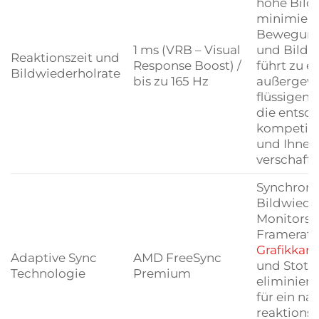
hohe Bild
minimier
Bewegung
1 ms (VRB – Visual
und Bildru
Reaktionszeit und
Response Boost) /
führt zu e
Bildwiederholrate
bis zu 165 Hz
außergew
flüssigen 
die entsch
kompetitiv
und Ihnen 
verschafft.
Synchronis
Bildwiede
Monitors 
Framerate 
Grafikkart
Adaptive Sync
AMD FreeSync
und Stotte
Technologie
Premium
eliminiere
für ein na
reaktionss