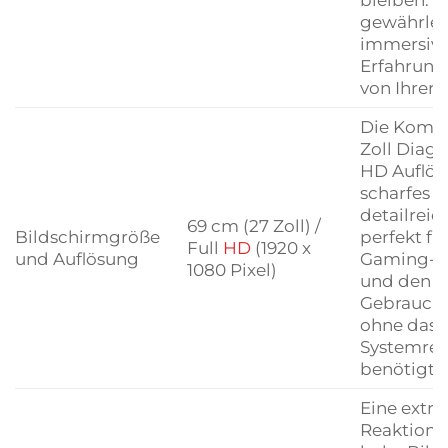
gewährleis
immersive 
Erfahrung
von Ihrer S
Die Kombi
Zoll Diago
HD Auflösu
scharfes 
detailreic
69 cm (27 Zoll) /
Bildschirmgröße
perfekt fü
Full
HD
(1920 x
und Auflösung
Gaming-
1080 Pixel)
und den a
Gebrauch g
ohne dass
Systemres
benötigt 
Eine extr
Reaktionsz