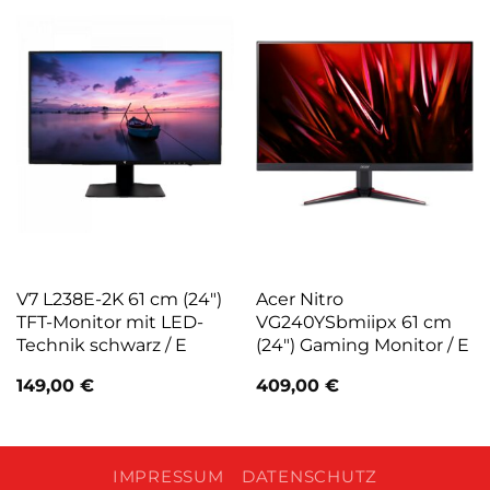
V7 L238E-2K 61 cm (24″)
Acer Nitro
TFT-Monitor mit LED-
VG240YSbmiipx 61 cm
Technik schwarz / E
(24″) Gaming Monitor / E
149,00
€
409,00
€
IMPRESSUM
DATENSCHUTZ