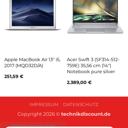
Apple MacBook Air 13″ i5,
Acer Swift 3 (SF314-512-
2017 (MQD32D/A)
759E) 35,56 cm (14″)
Notebook pure silver
251,59
€
2.389,00
€
IMPRESSUM
DATENSCHUTZ
Copyright 2026 ©
technikdiscount.de