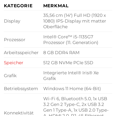
KATEGORIE
MERKMAL
35,56 cm (14″) Full HD (1920 x
Display
1080) IPS-Display mit matter
Oberfläche
Intel® Core™ i5-1135G7
Prozessor
Prozessor (11. Generation)
Arbeitsspeicher
8 GB DDR4 RAM
Speicher
512 GB NVMe PCIe SSD
Integrierte Intel® Iris® Xe
Grafik
Grafik
Betriebssystem
Windows 11 Home (64-Bit)
Wi-Fi 6, Bluetooth 5.0, 1x USB
3.2 Gen 2 Type-C, 2x USB 3.2
Gen 1 Type-A, 1x USB 2.0 Type-
Konnektivität
A, HDMI 2.0, RJ-45 Ethernet,