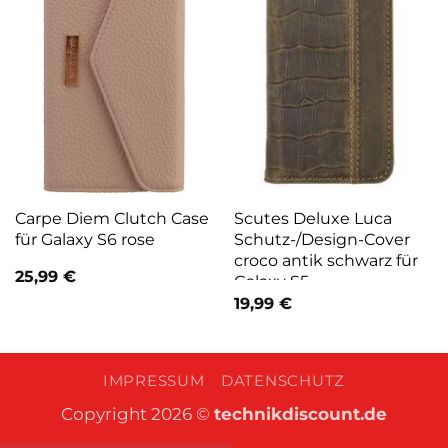
Carpe Diem Clutch Case
Scutes Deluxe Luca
für Galaxy S6 rose
Schutz-/Design-Cover
croco antik schwarz für
25,99
€
Galaxy S5
19,99
€
IMPRESSUM
DATENSCHUTZ
Copyright 2026 ©
technikdiscount.de