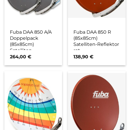
Fuba DAA 850 A/A
Fuba DAA 850 R
Doppelpack
(85x85cm)
(85x85cm)
Satelliten-Reflektor
Satelliten-
rot
Reflektoren grau
264,00
€
138,90
€