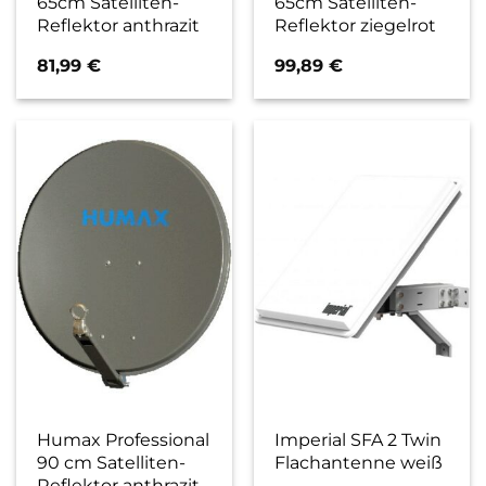
65cm Satelliten-
65cm Satelliten-
Reflektor anthrazit
Reflektor ziegelrot
81,99
€
99,89
€
Humax Professional
Imperial SFA 2 Twin
90 cm Satelliten-
Flachantenne weiß
Reflektor anthrazit