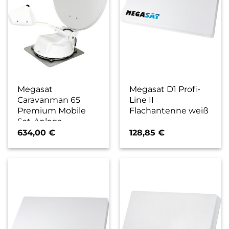
Megasat
Megasat D1 Profi-
Caravanman 65
Line II
Premium Mobile
Flachantenne weiß
Sat-Anlage
634,00
€
128,85
€